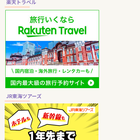
分けて比較しながらご紹介しま
楽天トラベル
す。 終演後の移動をできるだけ
ラクにしたい方や、女性ひとり遠
征でも泊まりやすいホテルを探し
ている方は、ぜひ参考にしてくだ
さ ...
JR東海ツアーズ