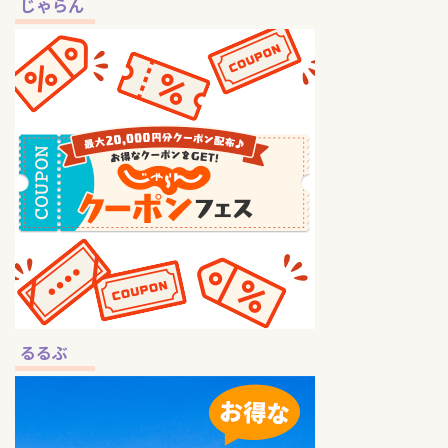
じゃらん
るるぶ