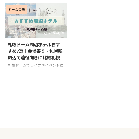
るなら、会場近くではなく「札幌
きたえーる）でライブやイベント
駅周辺」でホテルを取るのがおす
に参加するなら、会場近くよりも
ドーム会場
すめです。 この会場は札幌市内
札幌駅周辺でホテルを取るほうが
の中心部から少し離れた場所にあ
遠征しやすいです。 特に飛行機
り、終演後の移動や翌朝の動きや
で新千歳空港から来る場合、まず
2026/4/19
すさまで考えると、ホテルは札幌
札幌駅まで出て、そこから地下鉄
駅周辺で探したほうが全体的にラ
東豊線に乗り換えて会場へ向かう
札幌ドーム周辺ホテルおす
クです。 この記事では、真駒内
流れがわかりやすく、移動もしや
すめ7選｜会場寄り・札幌駅
セキスイハイムアイスアリーナ遠
すいです。 この記事では、新千
周辺で遠征向きに比較札幌
征に使いやすい、札幌駅周辺のホ
歳空港から札幌駅へ出やすく、さ
テルを厳選してご紹介します。
らに北海きたえーる最寄りの豊平
札幌ドームでライブやイベントに
特に大事なのは、札幌駅に近いだ
公園駅方面へ向かいやすい札幌駅
参加するなら、会場近くに泊まる
けでなく、地下鉄南北線「さっぽ
周辺ホテルを中心にご紹介しま
か、札幌駅周辺に泊まるかで遠征
ろ駅」へ向かいやすいことです。
す。 遠征費をできるだけ抑えた
のしやすさがかなり変わります。
遠征初心者の方や、女性ひとりで
い方や、女性ひとりでも使いやす
札幌ドームは最寄りの福住駅から
...
いホテルを探している方は、ぜひ
徒歩約10分ですが、飛行機遠征
参 ...
や新千歳空港からの移動まで考え
ると、札幌駅周辺ホテルのほうが
全体として動きやすいことも多い
です。 この記事では、札幌ドー
ムへアクセスしやすいホテルを
「会場寄り」と「札幌駅周辺」に