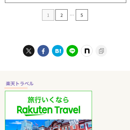
バンテリンドーム ナゴヤは、最
は福岡市内でも人気の大型会場で
寄りのナゴヤドーム前矢田駅から
すが、会場徒歩圏のホテルは便利
1
2
…
5
徒歩約5分と行きやすい一方で、
なぶん価格が上がりやすく、日程
会場すぐ近くにホテルが集中して
によっては早く埋まりやすいのが
いるわけではありません。そのた
特徴です。 この記事では、福岡
め、会場アクセスの良い大曽根・
PayPayドームへアクセスしやす
千種・栄周辺まで広げて探すと選
いホテルを「会場近く」「天神周
びやすくなります。 この記事で
辺」「博多周辺」に分けて比較し
は、バンテリンドーム ナゴヤへ
ながらご紹介します。 終演後の
アクセスしやすいホテルを「会場
移動をできるだけラクにしたい方
寄り」「栄周辺」「名古屋駅周
や、女性ひとり遠征でも泊まりや
辺」に分けて比較しながらご紹介
すいホテルを探し ...
し ...
楽天トラベル