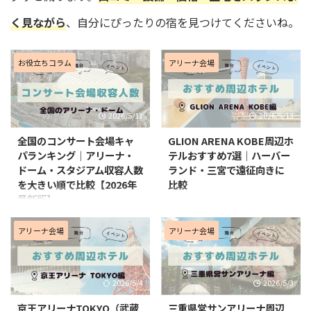
く見ながら
、自分にぴったりの宿を見つけてくださいね。
お役立ちコラム
アリーナ会場
2026/5/13
2026/5/13
全国のコンサート会場キャ
GLION ARENA KOBE周辺ホ
パランキング｜アリーナ・
テルおすすめ7選｜ハーバー
ドーム・スタジアム収容人数
ランド・三宮で遠征向きに
を大きい順で比較【2026年
比較
最新版】
GLION ARENA KOBEでライブやイ
ベントに参加するなら、会場に近
ライブやコンサートの遠征を考え
いホテルに泊まるか、三宮周辺に
るとき、会場のキャパを知ってお
アリーナ会場
アリーナ会場
泊まるかで遠征のしやすさがかな
くと、チケットの取りやすさや会
り変わります。 GLION ARENA
場の雰囲気をイメージしやすくな
KOBEは神戸のウォーターフロン
ります。 さらに、会場ごとのアク
2026/5/4
2026/5/3
トにある新しい大型アリーナで、
セスや終演後の動きやすさまで把
会場近くに泊まれば終演後の移動
握しておくと、ホテル選びや交通
京王アリーナTOKYO（武蔵
三重県営サンアリーナ周辺