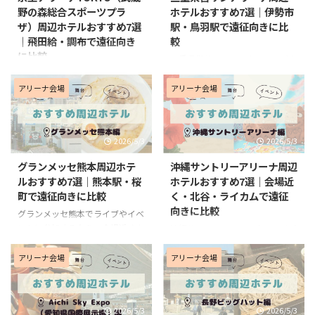
はかなりラクです。一方で、三宮
手段も決めやすくなります。 こ
野の森総合スポーツプラ
ホテルおすすめ7選｜伊勢市
周辺まで広げるとホテルの選択肢
の記事では、全国の主要ライブ会
ザ）周辺ホテルおすすめ7選
駅・鳥羽駅で遠征向きに比
が増え、空港や新幹線との相性も
場をキャパ別に整理しながら、遠
｜飛田給・調布で遠征向き
較
良くなります。 この記事では、
征しやすさや宿泊を検討したい会
に比較
GLION ARENA KOBEへアクセスし
場もあわせて紹介します。 これ
三重県営サンアリーナでライブや
やすいホテルを「会場近くのハー
から初めて遠征する方や、会場別
イベントに参加するなら、会場近
京王アリーナTOKYO（武蔵野の
バーランド・メリケンパーク周
ホテル記事の入口として使いたい
くにこだわるより、伊勢市駅周辺
森総合スポーツプラザ）でライブ
アリーナ会場
アリーナ会場
辺」と「三宮周辺」に分 ...
方にもわかりやすいよう、会場ご
や鳥羽駅周辺でホテルを取るほう
やイベントに参加するなら、会場
との特徴や見え方の傾向も含めて
が遠征しやすいです。 三重県営
徒歩圏に泊まるか、調布駅周辺に
まとめました。 会場キャパを ...
サンアリーナは大型イベント会場
泊まるかで遠征のしやすさがかな
2026/5/3
2026/5/3
ですが、会場周辺にホテルが密集
り変わります。 会場は飛田給駅
しているエリアではありません。
から徒歩約5分とアクセスしやす
グランメッセ熊本周辺ホテ
沖縄サントリーアリーナ周辺
そのため、宿泊先は伊勢市駅周辺
いですが、会場すぐ近くのホテル
ルおすすめ7選｜熊本駅・桜
ホテルおすすめ7選｜会場近
や鳥羽駅周辺を拠点にして、バス
数はそこまで多くないため、調布
町で遠征向きに比較
く・北谷・ライカムで遠征
やタクシーで会場へ向かう前提で
駅周辺まで広げて探すとかなり選
向きに比較
考えると選びやすいです。 この
グランメッセ熊本でライブやイベ
びやすくなります。現在は「京王
記事では、三重県営サンアリーナ
ントに参加するなら、会場近くよ
アリーナ TOKYO」という名称で
沖縄サントリーアリーナでライブ
遠征で使いやすいホテルを「伊勢
りも熊本市内で泊まって移動する
も案内されています。 この記事
やイベントに参加するなら、会場
市駅周辺」と「鳥羽駅周辺」に分
前提でホテルを選ぶのがおすすめ
では、京王アリーナTOKYO（武
近くに泊まるか、北谷・ライカム
アリーナ会場
アリーナ会場
けて比較しながらご紹介します。
です。 グランメッセ熊本は大型
蔵野の森総合スポーツプラザ）へ
周辺に泊まるかで遠征のしやすさ
電車遠征で動きやすいホテルを ...
イベント会場ですが、周辺にホテ
アクセスしやすいホテルを「飛田
がかなり変わります。 沖縄サン
ルが密集しているエリアではない
給周辺」「調布駅周辺」 ...
トリーアリーナは沖縄市にある大
2026/5/3
2026/5/3
ため、熊本駅周辺や桜町バスター
型アリーナで、最寄り駅がないた