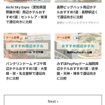
ミナル周辺を拠点にしたほうが遠
め、ホテル選びでは「会場に近い
Aichi Sky Expo（愛知県国
長野ビッグハット周辺ホテ
征しやすいです。会場公式でも、
こと」か「空港から動きやすいこ
際展示場）周辺ホテルおす
ルおすすめ7選｜長野駅近く
阿蘇くまもと空港から約15分、
と」を重視するのがおすすめで
すめ7選｜セントレア・常滑
で遠征向きに比較
熊本市内から約30分の会場とし
す。 この記事では、沖縄サント
で遠征向きに比較
て案内されています。 この記事
リーアリーナへアクセスしやすい
長野ビッグハットでライブやイベ
では、グランメッセ熊本へアクセ
ホテルを「会場徒歩圏」「北谷エ
ントに参加するなら、会場近くよ
Aichi Sky Expo（愛知県国際展示
スしやすいホテルを「桜町バスタ
リア」「ライカム寄り」に分けて
りも長野駅周辺でホテルを取るほ
場）でライブやイベントに参加す
ーミナル周辺」と「熊本駅周辺」
比較しながらご紹介します。 終
うが遠征しやすいです。 長野ビ
るなら、会場近くに泊まるか、常
ドーム会場
ドーム会場
に分けて比較しながらご紹介しま
演後の移動をできるだけラクにし
ッグハットは大型ライブ会場です
滑駅周辺まで広げて泊まるかで遠
...
たい方や、飛行機遠征で使いやす
が、会場周辺にホテルが多いエリ
征のしやすさがかなり変わりま
い ...
アではないため、長野駅周辺を拠
す。 この会場は中部国際空港セ
2026/5/3
2026/5/3
点にしてバスやタクシーで向かう
ントレアに直結しているため、会
ほうが現実的です。会場公式で
場徒歩圏のホテルを選べば、ライ
バンテリンドーム ナゴヤ周
みずほPayPayドーム福岡周
も、長野駅善光寺口・東口からバ
ブ後の移動をかなりラクにしやす
辺ホテルおすすめ7選｜大曽
辺ホテルおすすめ7選｜徒歩
スで向かうアクセスが案内されて
いのが大きな魅力です。いっぽう
根・栄・名古屋駅で遠征向
圏・天神・博多で遠征向き
います。 この記事では、長野ビ
で、空港島内ホテルは日程によっ
きに比較
に比較
ッグハット遠征で使いやすい長野
て価格が上がりやすいため、予算
駅周辺ホテルを中心に、価格や設
を抑えたいなら常滑駅周辺まで広
バンテリンドーム ナゴヤでライ
福岡PayPayドームでライブやイ
備のバランスも見ながら比較して
げて探すのもおすすめです。 こ
ブやイベントに参加するなら、会
ベントに参加するなら、会場に近
ご紹介します。 新幹線遠征で動
の記事では、Aichi Sky Expoへア
場に近いエリアに泊まるか、栄や
いホテルに泊まるか、天神や博多
きやすいホテルを探したい方や、
クセスしやすいホテルを「会場近
名古屋駅周辺に泊まるかで遠征の
に泊まるかで遠征のしやすさがか
Next »
女 ...
くの ...
しやすさがかなり変わります。
なり変わります。 PayPayドーム