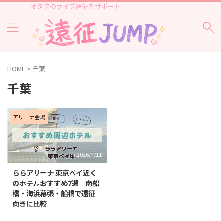
オタクのライブ遠征をサポート
HOME
>
千葉
千葉
アリーナ会場
2026/7/11
ららアリーナ 東京ベイ近く
のホテルおすすめ7選｜南船
橋・海浜幕張・船橋で遠征
向きに比較
ららアリーナ 東京ベイでライブ