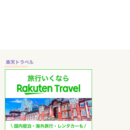
やイベントに参加するなら、会場
までの距離だけでなく、南船橋駅
まで乗り換えずに移動できるかを
確認してホテルを選ぶのがおすす
めです。 ららアリーナ 東京ベイ
の最寄り駅は、JR京葉線・武蔵
野線の南船橋駅です。しかし、南
船橋駅周辺にはホテルが少ないた
め、海浜幕張・舞浜・新浦安など
の京葉線沿線や、西船橋・船橋駅
周辺まで範囲を広げて探す必要が
楽天トラベル
あります。 なかでも移動しやす
いのは、南船橋駅まで乗り換えな
しで行ける京葉線沿線です。「船
橋」という地名だけを見るとJR
船橋駅周辺が近そうに感じます ...