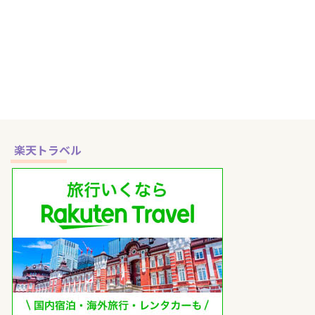
でライブ観戦を楽しむなら、宿泊
「セキスイハイムスーパーアリー
先は利府ではなく仙台駅周辺で選
ナ（グランディ・21）」。 でも
ぶのが正解です。 会場がある利
初めて行く人にとっては、アクセ
府エリアはライブ遠征で使いやす
スのしづらさに戸惑うことも多い
いホテルがほとんどなく、終演後
のではないでしょうか？ 仙台駅
の移動や翌朝の新幹線・空港アク
からシャトルバス、もしくはレン
セスまで考えると、仙台駅周辺の
タカーやタクシーを使うのが現実
ホテルを事前に押さえておくのが
的な選択肢になります。 今回は
いちばん現実的です。 この記事
筆者が実際にシャトルバスを予約
では、セキスイハイムスーパーア
＆利用した体験談をもとに、現地
リーナ遠征で使いやすい、仙台駅
までの行き方をレポート！ あわ
楽天トラベル
周辺の手頃な価格帯のホテルを厳
せて、レンタカーやタクシーを使
選し、それぞれの特徴を詳しくご
う場合の注意点やメリットも詳し
紹介します。 ライブ後の移動を
く解説します。 セキスイハイム
少しでもラクにしたい方や、遠征
スーパーアリーナは遠征民に優し
でも快適に過ごしたい方は、ぜひ
くない？ セキスイハイムスー ...
...