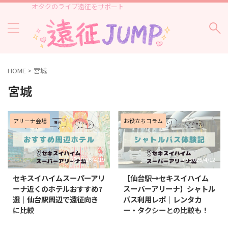
オタクのライブ遠征をサポート
HOME
>
宮城
宮城
アリーナ会場
お役立ちコラム
2026/4/19
2026/4/12
セキスイハイムスーパーアリ
【仙台駅→セキスイハイム
ーナ近くのホテルおすすめ7
スーパーアリーナ】シャトル
選｜仙台駅周辺で遠征向き
バス利用レポ｜レンタカ
に比較
ー・タクシーとの比較も！
セキスイハイムスーパーアリーナ
ライブやイベントでよく使われる